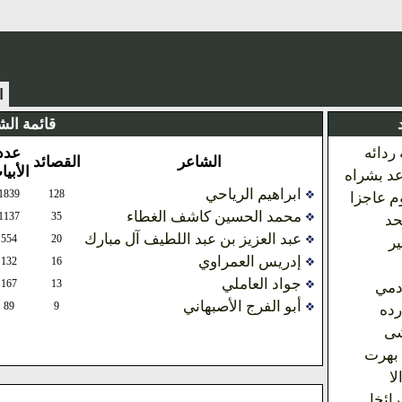
قائمة الش
ردائه
عدد
الشاعر
القصائد
الأبي
عد بشراه
ابراهيم الرياحي
1839
128
م عاجزا
محمد الحسين كاشف الغطاء
1137
35
حد
عبد العزيز بن عبد اللطيف آل مبارك
554
20
ير
إدريس العمراوي
132
16
جواد العاملي
167
13
دمي
أبو الفرج الأصبهاني
89
9
رده
شى
 بهرت
ا
ائخا