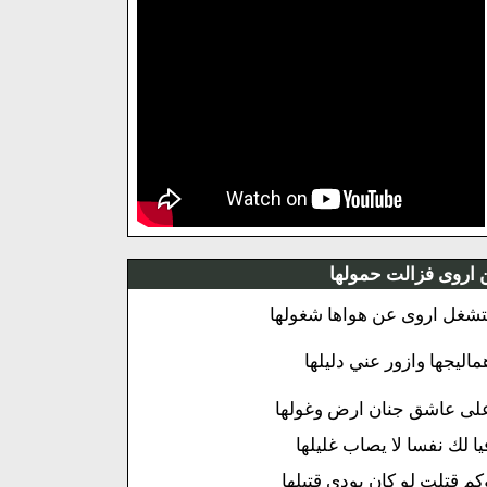
ن اروى فزالت حمولها
تشغل اروى عن هواها شغولها
ماليجها وازور عني دليلها
لى عاشق جنان ارض وغولها
يا لك نفسا لا يصاب غليلها
كم قتلت لو كان يودى قتيلها