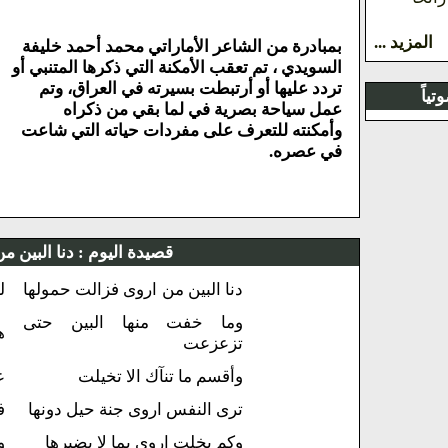
المزيد ...
بمبادرة من الشاعر الأماراتي محمد أحمد خليفة
السويدي ، تم تعقب الأمكنة التي ذكرها المتنبي أو
تردد عليها أو أرتبطت بسيرته في العراق، وتم
ياً
عمل سياحة بصرية في لما بقي من ذكراه
وأمكنته للتعرف على مفردات حياته التي شاعت
في عصره.
قصيدة اليوم :
دنا البين م
دنا البين من اروى فزالت حمولها
ل
وما خفت منها البين حتى
ه
تزعزعت
وأقسم ما تنآك الا تخيلت
ع
ترى النفس اروى جنة حيل دونها
ف
وكم بخلت اروى بما لا يضيرها
و