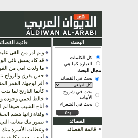
البحث
قائمة القصائد
ولم ادر من القى عليه 
كل الكلمات
قد كاد يسبق نائي الو
العبارة كما هي
ما ولدت امي من القو
مجال البحث
حس يفرق والرواح تت
بحث في القصائد
أقر لوجهك القمر المن
كأنما النارنج لما بدت
بحث في شروح
الأبيات
خالط لحمي وجوده و
بحث في الشعراء
أناخ الشيب ضيفا لم ا
وفتاة زانها هضم الح
القصائد
تيمور بيك معانيه التي
قائمة القصائد
وعطلت الأسرة منك ال
أمسى حبيب كالفريج ر