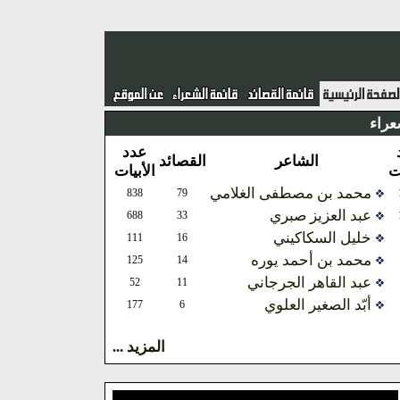
عراء
عدد
الشاعر
القصائد
ات
الأبيات
محمد بن مصطفى الغلامي
838
79
عبد العزيز صبري
688
33
خليل السكاكيني
111
16
محمد بن أحمد يوره
125
14
عبد القاهر الجرجاني
52
11
أبّد الصغير العلوي
177
6
المزيد ...