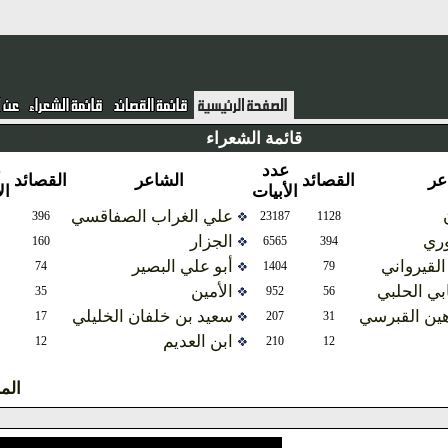
قائمة الشعراء
عدد
عدد
القصائد
الشاعر
القصائد
الأبيات
الأبيات
علي الغراب الصفاقسي
2860
396
23187
1128
الجزار
1354
160
6565
394
ني
أبو علي البصير
328
74
1404
79
بي
الأمين
117
35
952
56
برسي
سعيد بن خلفان الخليلي
134
17
207
31
ابن العديم
85
12
210
12
المزيد ...