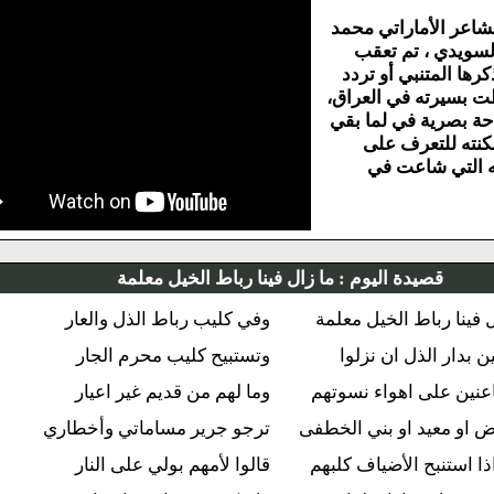
أماراتي محمد
، تم تعقب
تنبي أو تردد
ته في العراق،
ة في لما بقي
تعرف على
شاعت في
صيدة اليوم :
ما زال فينا رباط الخيل معلمة
باط الخيل معلمة
وفي كليب رباط الذل والعار
الذل ان نزلوا
وتستبيح كليب محرم الجار
ى اهواء نسوتهم
وما لهم من قديم غير اعيار
يد او بني الخطفى
ترجو جرير مساماتي وأخطاري
بح الأضياف كلبهم
قالوا لأمهم بولي على النار