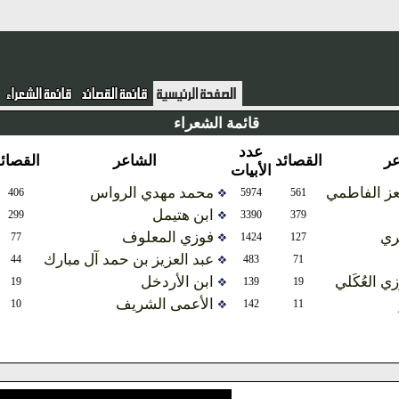
قائمة الشعراء
عدد
عدد
القصائد
الشاعر
القصائد
الأبيات
الأبيات
ي
محمد مهدي الرواس
6845
406
5974
561
ابن هتيمل
8247
299
3390
379
فوزي المعلوف
821
77
1424
127
عبد العزيز بن حمد آل مبارك
1148
44
483
71
ابن الأردخل
70
19
139
19
الأعمى الشريف
24
10
142
11
المزيد ...