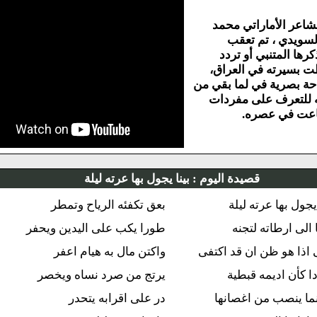
راتي محمد
م تعقب
ي أو تردد
في العراق،
ي لما بقي من
على مفردات
ره.
قصيدة اليوم :
بينا يجول بها عرته ليلة
رته ليلة
بعق تكفئه الرياح وتمطر
ه لتجنه
طورا يكب على اليدين ويحفر
 ان قد اكتفى
واكتن مال به هيام اعفر
ه قبطية
يرتج من صرد نساه ويخصر
ن اغصانها
در على اقرابه يتحدر