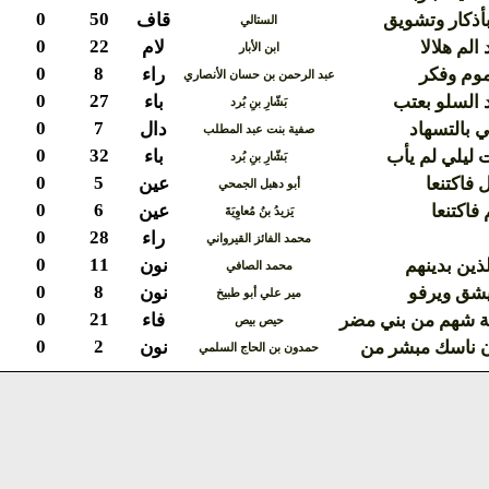
0
50
أذكار وتشويق
قاف
الستالي
0
22
الم هلالا
لام
ابن الأبار
0
8
موم وفكر
راء
عبد الرحمن بن حسان الأنصاري
0
27
 السلو بعتب
باء
بَشّارِ بنِ بُرد
0
7
 بالتسهاد
دال
صفية بنت عبد المطلب
0
32
 ليلي لم يأب
باء
بَشّارِ بنِ بُرد
0
5
 فاكتنعا
عين
أبو دهبل الجمحي
0
6
فاكتنعا
عين
يَزيدُ بنُ مُعاوِيَةَ
0
28
راء
محمد الفائز القيرواني
0
11
لذين بدينهم
نون
محمد الصافي
0
8
يشق ويرفو
نون
مير علي أبو طبيخ
0
21
ة شهم من بني مضر
فاء
حيص بيص
0
2
ن ناسك مبشر من
نون
حمدون بن الحاج السلمي