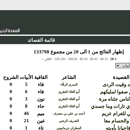
قائمة القصائد
إظهار النتائج من 1 الى 20 من مجموع 133798
20-1
40-21
60-41
80-61
100-81
120-101
التالي »
القصيدة
الشاعر
القافية
الأبيات
الشروح
0
5
هد وقيت الردى
فاء
السري الرفّاء
0
6
 صفوا لمليكهم
فاء
أَبو العَلاء المَعَرِي
0
3
لناس جئناه مرة
نون
أَبو العَلاء المَعَرِي
0
8
 تارات وما جسدي
حاء
أَبو العَلاء المَعَرِي
0
46
ي للغرام عزيم
ميم
أحمد بن علي بن مشرف
0
21
والحسام معا
عين
الشريف الرضي
0
1
حيانا بأوبته
تاء
المطران جرمانوس