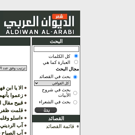
البحث
كل الكلمات
العبارة كما هي
مجال البحث
بحث في القصائد
الا يا ابن ف
بحث في شروح
زعموا بأنهم
الأبيات
بحث في الشعراء
قبيح مقال ا
قلمت ظفري
ءاسلو وقلب
القصائد
آب الرديني 
قائمة القصائد
آب الصباح فا