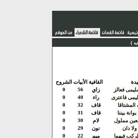
)
ية
دة
القافية
الأبيات
الشروح
0
56
يمى فعالز
زاي
0
40
يمى فاعترى
راء
0
32
المشتاقا
قاف
0
31
نة بيننا
قاف
0
30
لعين مملول
لام
0
29
لا دان
نون
0
22
لركب فيهما
ميم