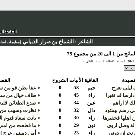
الشاعر :
الشماخ بن ضرار الذبياني (
معلومات اضاف
 1 الى 20 من مجموع 75
20-1
40-21
60-41
75-61
التالي »
قصيدة
القافية
الأبيات
الشروح
القصي
0
58
ن ليلى تعرج
جيم
عفا بطن قو من سل
0
45
ارسا قد تغيرا
راء
طاف خيال من سل
0
34
ك لا اراهم
عين
صدع الظعائن قلبه 
0
32
لى رسم بيمئود
دال
نظرت وسهب من بوا
0
30
اهلها فجفيرها
راء
بانت سعاد فنوم ا
0
29
لة وصل اروى
نون
ما قطعت من امم و
0
23
 نجران دوني
راء
أمن دمنتين عرج ا