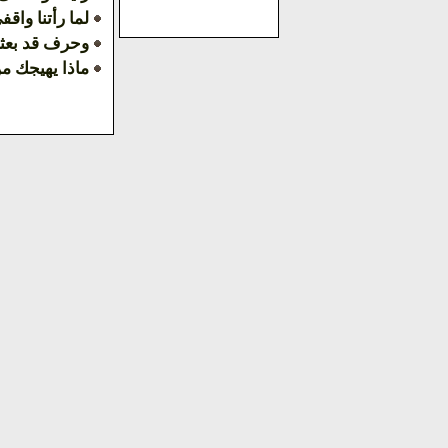
لما رأتنا واق
وحرف قد بعث
ماذا يهيجك من