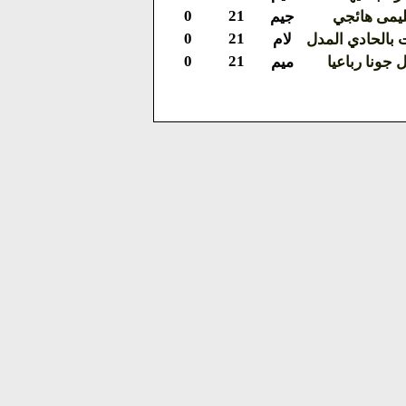
0
21
يمى هائجي
جيم
0
21
بالحادي المدل
لام
0
21
جونا رباعيا
ميم