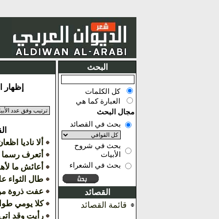
البحث
إظهار النتائج من
كل الكلمات
العبارة كما هي
مجال البحث
بحث في القصائد
ال
ألا ناديا اظعا
بحث في شروح
أتعرف رسما د
الأبيات
بحث في الشعراء
أعائش ما لأهل
طال الثواء ع
عفت ذروة من 
القصائد
كلا يومي طوا
قائمة القصائد
رأيت وقد اتى